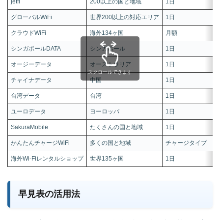
jetfi
200以上の国と地域
1日
グローバルWiFi
世界200以上の対応エリア
1日
クラウドWiFi
海外134ヶ国
月額
シンガポールDATA
シンガポール
1日
オージーデータ
オーストラリア
1日
スクロールできます
チャイナデータ
中国
1日
台湾データ
台湾
1日
ユーロデータ
ヨーロッパ
1日
SakuraMobile
たくさんの国と地域
1日
かんたんチャージWiFi
多くの国と地域
チャージタイプ
海外Wi-Fiレンタルショップ
世界135ヶ国
1日
早見表の活用法