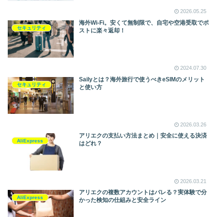
2026.05.25
海外Wi-Fi。安くて無制限で、自宅や空港受取でポ
セキュリティ
ストに楽々返却！
2024.07.30
Sailyとは？海外旅行で使うべきeSIMのメリット
セキュリティ
と使い方
2026.03.26
アリエクの支払い方法まとめ｜安全に使える決済
AliExpress
はどれ？
2026.03.21
アリエクの複数アカウントはバレる？実体験で分
AliExpress
かった検知の仕組みと安全ライン