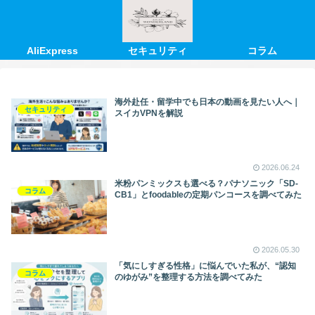
AliExpress
セキュリティ
コラム
海外赴任・留学中でも日本の動画を見たい人へ｜
セキュリティ
スイカVPNを解説
2026.06.24
米粉パンミックスも選べる？パナソニック「SD-
コラム
CB1」とfoodableの定期パンコースを調べてみた
2026.05.30
「気にしすぎる性格」に悩んでいた私が、“認知
コラム
のゆがみ”を整理する方法を調べてみた