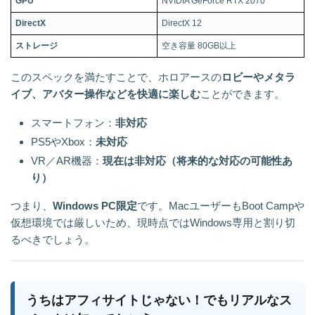
GPU
NVIDIA GeForce RTX 2070
DirectX
DirectX 12
ストレージ
空き容量 80GB以上
このスペックを満たすことで、ホロアースの
ロビーやメタラ
イブ、アバター操作などを快適に楽しむ
ことができます。
スマートフォン：
非対応
PS5やXbox：
未対応
VR／AR機器：
現在は非対応（将来的な対応の可能性あ
り）
つまり、
Windows PC限定
です。MacユーザーもBoot Campや
仮想環境では厳しいため、現時点ではWindows専用と割り切
るべきでしょう。
うちはアフィサイトじゃない！でもリアルなス