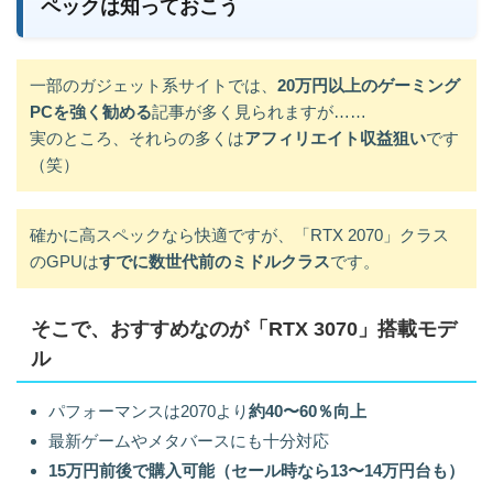
ペックは知っておこう
一部のガジェット系サイトでは、
20万円以上のゲーミング
PCを強く勧める
記事が多く見られますが……
実のところ、それらの多くは
アフィリエイト収益狙い
です
（笑）
確かに高スペックなら快適ですが、「RTX 2070」クラス
のGPUは
すでに数世代前のミドルクラス
です。
そこで、おすすめなのが「RTX 3070」搭載モデ
ル
パフォーマンスは2070より
約40〜60％向上
最新ゲームやメタバースにも十分対応
15万円前後で購入可能（セール時なら13〜14万円台も）