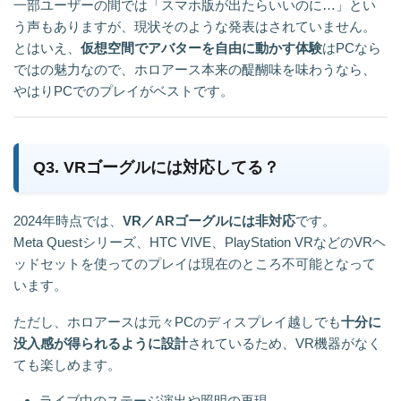
一部ユーザーの間では「スマホ版が出たらいいのに…」とい
う声もありますが、現状そのような発表はされていません。
とはいえ、
仮想空間でアバターを自由に動かす体験
はPCなら
ではの魅力なので、ホロアース本来の醍醐味を味わうなら、
やはりPCでのプレイがベストです。
Q3. VRゴーグルには対応してる？
2024年時点では、
VR／ARゴーグルには非対応
です。
Meta Questシリーズ、HTC VIVE、PlayStation VRなどのVRヘ
ッドセットを使ってのプレイは現在のところ不可能となって
います。
ただし、ホロアースは元々PCのディスプレイ越しでも
十分に
没入感が得られるように設計
されているため、VR機器がなく
ても楽しめます。
ライブ中のステージ演出や照明の再現