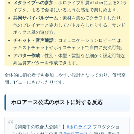
メタライブへの参加
：ホロライブ所属VTuberによる3Dラ
イブを、まるで会場にいるような感覚で楽しめます。
共同サバイバルゲーム
：素材を集めてクラフトしたり、
他のプレイヤーと協力してバトルをしたりする、サンド
ボックス風の遊び方。
チャット・音声通話
：コミュニケーションロビーでは、
テキストチャットやボイスチャットで自由に交流可能。
アバター作成
：性別・体型・髪型など細かく設定可能な
高品質アバターを作成できます。
全体的に初心者でも参加しやすい設計となっており、仮想空
間デビューにもぴったりです。
ホロアース公式のポストに対する反応
【開発中の映像大公開！】
#ホロライブ
プロダクショ
ンのタレントがこの姿で
#ホロアース
に遊びに来れる