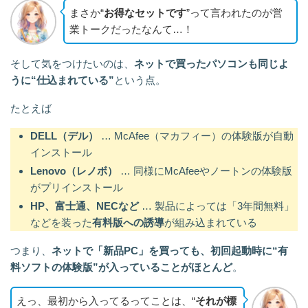
まさか“
お得なセットです
”って言われたのが営
業トークだったなんて…！
そして気をつけたいのは、
ネットで買ったパソコンも同じよ
うに“仕込まれている”
という点。
たとえば
DELL（デル）
… McAfee（マカフィー）の体験版が自動
インストール
Lenovo（レノボ）
… 同様にMcAfeeやノートンの体験版
がプリインストール
HP、富士通、NECなど
… 製品によっては「3年間無料」
などを装った
有料版への誘導
が組み込まれている
つまり、
ネットで「新品PC」を買っても、初回起動時に“有
料ソフトの体験版”が入っていることがほとんど
。
えっ、最初から入ってるってことは、“
それが標