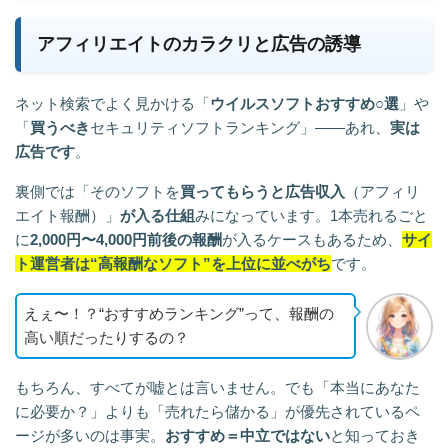
アフィリエイトのカラクリと広告の誘導
ネット検索でよく見かける「
ウイルスソフトおすすめ○選
」や
「
買うべき
セキュリティソフトランキング」——あれ、
実は
広告です
。
裏側では「そのソフトを
買ってもらうと広告収入
（アフィリ
エイト報酬）」
が入る仕組
みになっています。1本売れるごと
に
2,000円〜4,000円前後の報酬
が入るケースもあるため、
サイ
ト運営者は“高報酬なソフト”を上位に並べがち
です。
えぇ〜！？“おすすめランキング”って、報酬の
高い順だったりするの？
もちろん、すべてが嘘とは言いません。でも「本当にあなた
に必要か？」よりも「売れたら儲かる」が優先されているペ
ージが多いのは事実。
おすすめ＝中立ではない
と知っておき