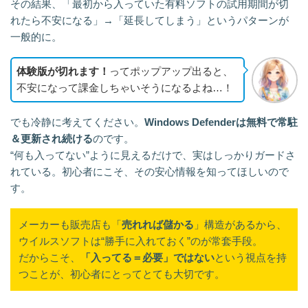
その結果、「最初から入っていた有料ソフトの試用期間が切
れたら不安になる」→「延長してしまう」というパターンが
一般的に。
体験版が切れます！
ってポップアップ出ると、
不安になって課金しちゃいそうになるよね…！
でも冷静に考えてください。
Windows Defenderは無料で常駐
＆更新され続ける
のです。
“何も入ってない”ように見えるだけで、実はしっかりガードさ
れている。初心者にこそ、その安心情報を知ってほしいので
す。
メーカーも販売店も「
売れれば儲かる
」構造があるから、
ウイルスソフトは“勝手に入れておく”のが常套手段。
だからこそ、
「入ってる＝必要」ではない
という視点を持
つことが、初心者にとってとても大切です。