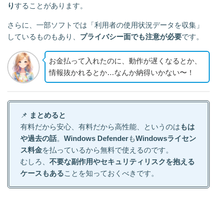
り
することがあります。
さらに、一部ソフトでは「利用者の使用状況データを収集」
しているものもあり、
プライバシー面でも注意が必要
です。
お金払って入れたのに、動作が遅くなるとか、
情報抜かれるとか…なんか納得いかない〜！
📌
まとめると
有料だから安心、有料だから高性能、というのは
もは
や過去の話
。
Windows Defender
も
Windowsライセン
ス料金
を払っているから無料で使えるのです。
むしろ、
不要な副作用やセキュリティリスクを抱える
ケースもある
ことを知っておくべきです。