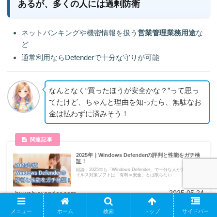
あるが、多くの人には過剰防衛
ネットバンキングや機密情報を扱う
営業管理業務用途
な
ど
通常利用ならDefenderで十分な守りが可能
なんとなく“買ったほうが安全かな？”って思っ
てたけど、ちゃんと理由を知ったら、無駄なお
金は払わずに済みそう！
2025年｜Windows Defenderの評判と性能をガチ検
証！
結論｜2025年も「Windows Defender」で十分な人が大多数！ウ
イルス対策ソフトは「有料＝安全」とは限らない...
2025.05.24
huwahuwander.com
メニュー
ホーム
検索
トップ
サイドバー