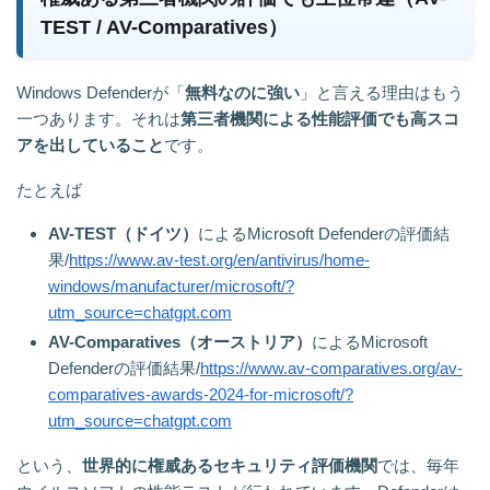
TEST / AV-Comparatives）
Windows Defenderが「
無料なのに強い
」と言える理由はもう
一つあります。それは
第三者機関による性能評価でも高スコ
アを出していること
です。
たとえば
AV-TEST（ドイツ）
によるMicrosoft Defenderの評価結
果/
https://www.av-test.org/en/antivirus/home-
windows/manufacturer/microsoft/?
utm_source=chatgpt.com
AV-Comparatives（オーストリア）
によるMicrosoft
Defenderの評価結果/
https://www.av-comparatives.org/av-
comparatives-awards-2024-for-microsoft/?
utm_source=chatgpt.com
という、
世界的に権威あるセキュリティ評価機関
では、毎年