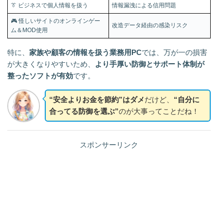
👔 ビジネスで個人情報を扱う
情報漏洩による信用問題
🎮 怪しいサイトのオンラインゲー
改造データ経由の感染リスク
ム＆MOD使用
特に、
家族や顧客の情報を扱う業務用PC
では、万が一の損害
が大きくなりやすいため、
より手厚い防御とサポート体制が
整ったソフトが有効
です。
“安全よりお金を節約”はダメ
だけど、
“自分に
合ってる防御を選ぶ”
のが大事ってことだね！
スポンサーリンク