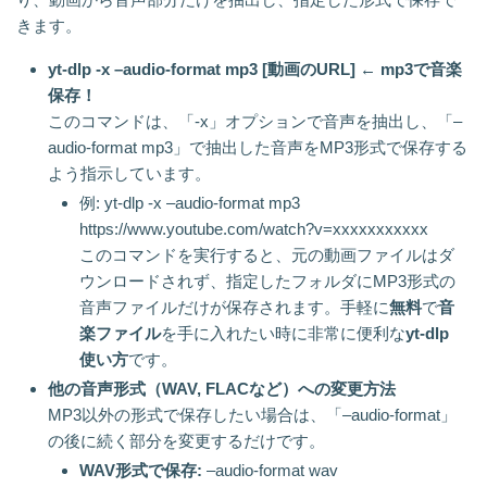
きます。
yt-dlp -x –audio-format mp3 [動画のURL] ← mp3で音楽
保存！
このコマンドは、「-x」オプションで音声を抽出し、「–
audio-format mp3」で抽出した音声をMP3形式で保存する
よう指示しています。
例: yt-dlp -x –audio-format mp3
https://www.youtube.com/watch?v=xxxxxxxxxxx
このコマンドを実行すると、元の動画ファイルはダ
ウンロードされず、指定したフォルダにMP3形式の
音声ファイルだけが保存されます。手軽に
無料
で
音
楽ファイル
を手に入れたい時に非常に便利な
yt-dlp
使い方
です。
他の音声形式（WAV, FLACなど）への変更方法
MP3以外の形式で保存したい場合は、「–audio-format」
の後に続く部分を変更するだけです。
WAV形式で保存:
–audio-format wav