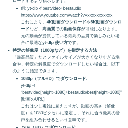
ロードするよう指示します。
例: yt-dlp -f bestvideo+bestaudio
https://www.youtube.com/watch?v=xxxxxxxxxxx
これにより、
4K動画ダウンロード
や
8K動画ダウンロ
ード
など、
高画質
での
動画保存
が可能になります。
元の動画が提供している最高の品質で楽しみたい場
合に最適な
yt-dlp 使い方
です。
特定の解像度（1080pなど）を指定する方法
「最高品質」だとファイルサイズが大きくなりすぎる場
合や、特定の解像度でダウンロードしたい場合は、以下
のように指定できます。
1080p（フルHD）でダウンロード:
yt-dlp -f
“bestvideo[height=1080]+bestaudio/best[height=1080]”
[動画のURL]
これは少し複雑に見えますが、動画の高さ（解像
度）を1080ピクセルに指定し、それに合う最高の音
声を組み合わせるという意味です。
720p（HD）でダウンロード: