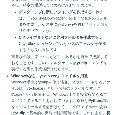
めに、特定の場所にまとめるのがおすすめです。
デスクトップに新しいフォルダを作成する
：例え
ば、「YouTubeDownloader」のような名前のフォル
ダを作成し、その中にyt-dlp.exeを移動させると分か
りやすいでしょう。
Cドライブ直下などに専用フォルダを作成する
：
C:\yt-dlpといったシンプルなパスのフォルダを作成
するのも良い方法です。
重要なのは、ファイルがどこにあるかを自分で把握して
おくことです。このフォルダが、今後
yt-dlp コマンド
を
実行する際の作業場所となります。
Windowsなら「yt-dlp.exe」ファイルを用意
Windows環境で
yt-dlp
を使う場合、ダウンロードするファ
イルは「yt-dlp.exe」という名前のファイルです。こ
の.exeという拡張子は、Windows上で直接実行できるプ
ログラムであることを示しています。複雑な
Python
環境
をインストールする必要はなく、このファイル一つあれ
ば
yt-dlp
の基本的な機能は利用可能です。これにより、
初