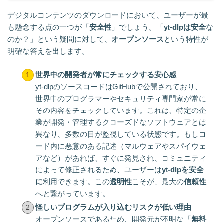
デジタルコンテンツのダウンロードにおいて、ユーザーが最
も懸念する点の一つが「
安全性
」でしょう。「
yt-dlpは安全
な
のか？」という疑問に対して、
オープンソース
という特性が
明確な答えを出します。
世界中の開発者が常にチェックする安心感
yt-dlpのソースコードはGitHubで公開されており、
世界中のプログラマーやセキュリティ専門家が常に
その内容をチェックしています。これは、特定の企
業が開発・管理するクローズドなソフトウェアとは
異なり、多数の目が監視している状態です。もしコ
ード内に悪意のある記述（マルウェアやスパイウェ
アなど）があれば、すぐに発見され、コミュニティ
によって修正されるため、ユーザーは
yt-dlpを安全
に
利用できます。この
透明性
こそが、最大の
信頼性
へと繋がっています。
怪しいプログラムが入り込むリスクが低い理由
オープンソースであるため、開発元が不明な「
無料