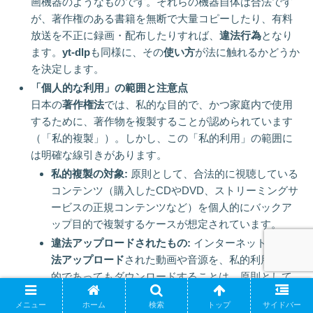
画機器のようなものです。それらの機器自体は合法です
が、著作権のある書籍を無断で大量コピーしたり、有料
放送を不正に録画・配布したりすれば、
違法行為
となり
ます。
yt-dlp
も同様に、その
使い方
が法に触れるかどうか
を決定します。
「個人的な利用」の範囲と注意点
日本の
著作権法
では、私的な目的で、かつ家庭内で使用
するために、著作物を複製することが認められています
（「私的複製」）。しかし、この「私的利用」の範囲に
は明確な線引きがあります。
私的複製の対象:
原則として、合法的に視聴している
コンテンツ（購入したCDやDVD、ストリーミングサ
ービスの正規コンテンツなど）を個人的にバックア
ップ目的で複製するケースが想定されています。
違法アップロードされたもの:
インターネット上に
違
法アップロード
された動画や音源を、私的利用の目
的であってもダウンロードすることは、原則として
違法行為
です。これは、著作者の利益を不当に害す
メニュー
ホーム
検索
トップ
サイドバー
る行為と見なされるためです。