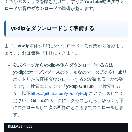
くつかのステップを踏むだけで、すぐに
YouTube動画ダウン
ロード
や
音声ダウンロード
の準備が整います。
yt-dlpをダウンロードして準備する
まず、
yt-dlp
本体をPCにダウンロードする作業から始めまし
ょう。これは
無料
で手軽にできます。
公式ページからyt-dlp本体をダウンロードする方法
yt-dlp
は
オープンソース
のツールなので、公式のGitHubリ
ポジトリから直接ダウンロードするのが最も安全かつ確
実です。検索エンジンで「
yt-dlp GitHub
」と検索する
か、以下
https://github.com/yt-dlp/yt-dlp
にアクセスしてく
ださい。GitHubのページにアクセスしたら、ゆっくり下
にスクロールして次の画像のところまでスクロールしま
す。