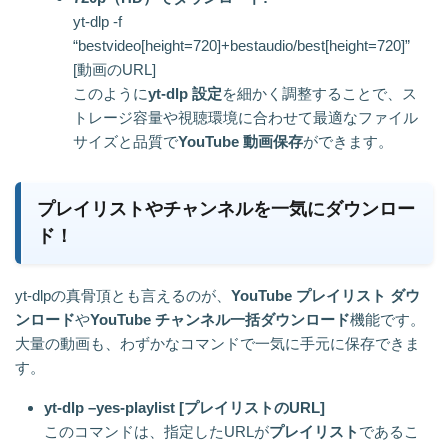
yt-dlp -f
“bestvideo[height=720]+bestaudio/best[height=720]”
[動画のURL]
このように
yt-dlp 設定
を細かく調整することで、ス
トレージ容量や視聴環境に合わせて最適なファイル
サイズと品質で
YouTube 動画保存
ができます。
プレイリストやチャンネルを一気にダウンロー
ド！
yt-dlpの真骨頂とも言えるのが、
YouTube プレイリスト ダウ
ンロード
や
YouTube チャンネル一括ダウンロード
機能です。
大量の動画も、わずかなコマンドで一気に手元に保存できま
す。
yt-dlp –yes-playlist [プレイリストのURL]
このコマンドは、指定したURLが
プレイリスト
であるこ