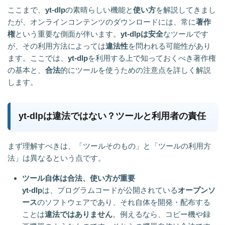
ここまで、
yt-dlp
の素晴らしい機能と
使い方
を解説してきまし
たが、オンラインコンテンツのダウンロードには、常に
著作
権
という重要な側面が伴います。
yt-dlpは安全
なツールです
が、その利用方法によっては
違法性
を問われる可能性があり
ます。ここでは、
yt-dlp
を利用する上で知っておくべき著作権
の基本と、
合法
的にツールを使うための注意点を詳しく解説
します。
yt-dlpは違法ではない？ツールと利用者の責任
まず理解すべきは、「ツールそのもの」と「ツールの利用方
法」は異なるという点です。
ツール自体は合法、使い方が重要
yt-dlp
は、プログラムコードが公開されている
オープンソ
ース
のソフトウェアであり、それ自体を開発・配布する
ことは
違法ではありません
。例えるなら、コピー機や録