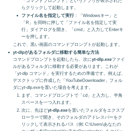
「コマンドプロンプト」というアプリが表示された
らクリックして起動します。
ファイル名を指定して実行
：「Windowsキー」と
「R」を同時に押して「ファイル名を指定して実
行」ダイアログを開き、「cmd」と入力してEnterキ
ーを押します。
これで、黒い画面のコマンドプロンプトが起動します。
yt-dlpがあるフォルダに移動する簡単な方法
コマンドプロンプトを起動したら、次に
yt-dlp.exe
ファイ
ルがあるフォルダに移動する必要があります。これが
「yt-dlp コマンド」を実行するための準備です。例えば、
デスクトップに作成した「YouTubeDownloader」フォル
ダにyt-dlp.exeを置いた場合を考えます。
まず、コマンドプロンプトで「cd」と入力し、半角
スペースを一つ入れます。
次に、先ほど
yt-dlp.exe
を置いたフォルダをエクスプ
ローラーで開き、そのフォルダのアドレスバーをク
リックして表示されるパス（例: C:\Users\あなたの