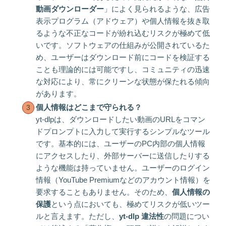
動画ダウンローダー
」によく見られるような、広告
表示プログラム（アドウェア）や個人情報を抜き取
るような不正なコードが紛れ込むリスクが極めて低
いです。ソフトウェアの仕組みが公開されているた
め、ユーザーはダウンロード前にコードを検証する
ことも理論的には可能ですし、コミュニティの迅速
な対応により、常にクリーンな状態が保たれる傾向
があります。
個人情報はどこまで守られる？
yt-dlpは、ダウンロードしたい動画のURLをコマン
ドプロンプトに入力して実行するシンプルなツール
です。基本的には、ユーザーのPC内部の個人情報
にアクセスしたり、外部サーバーに送信したりする
ような機能は持っていません。ユーザーのログイン
情報（YouTube Premiumなどのアカウント情報）を
要求することもありません。そのため、
個人情報の
保護
という点においても、極めてリスクが低いツー
ルと言えます。ただし、
yt-dlp 違法性
の問題につい