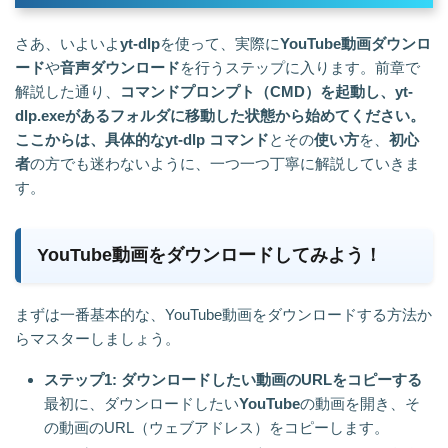
さあ、いよいよ
yt-dlp
を使って、実際に
YouTube動画ダウンロ
ード
や
音声ダウンロード
を行うステップに入ります。前章で
解説した通り、
コマンドプロンプト（CMD）を起動し、yt-
dlp.exeがあるフォルダに移動した状態から始めてください。
ここからは、具体的なyt-dlp コマンド
とその
使い方
を、
初心
者
の方でも迷わないように、一つ一つ丁寧に解説していきま
す。
YouTube動画をダウンロードしてみよう！
まずは一番基本的な、YouTube動画をダウンロードする方法か
らマスターしましょう。
ステップ1: ダウンロードしたい動画のURLをコピーする
最初に、ダウンロードしたい
YouTube
の動画を開き、そ
の動画のURL（ウェブアドレス）をコピーします。