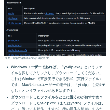
引用：https://github.com/yt-dlp/yt-dlp
Windowsユーザーであれば、「yt-dlp.exe」
というファ
イルを探してクリックし、ダウンロードしてください。
これはWindowsで直接実行できる形式（実行ファイル）
です。MacやLinuxユーザーの場合は、「yt-dlp」（拡張子
なし）というファイルがあるはずです。
ダウンロードしたファイルをどこに置くのがおすすめ？
ダウンロードしたyt-dlp.exe（またはyt-dlp）ファイルは、
どこに置いても動作しますが、後の操作を簡単にするた