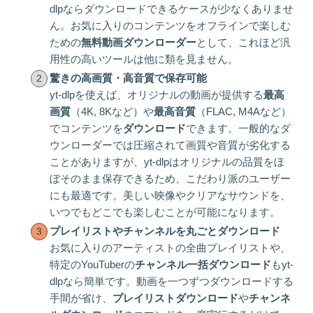
dlpならダウンロードできるケースが少なくありませ
ん。お気に入りのコンテンツをオフラインで楽しむ
ための
無料動画ダウンローダー
として、これほど汎
用性の高いツールは他に類を見ません。
驚きの高画質・高音質で保存可能
yt-dlpを使えば、オリジナルの動画が提供する
最高
画質
（4K, 8Kなど）や
最高音質
（FLAC, M4Aなど）
でコンテンツを
ダウンロード
できます。一般的なダ
ウンローダーでは圧縮されて画質や音質が劣化する
ことがありますが、yt-dlpはオリジナルの品質をほ
ぼそのまま保存できるため、こだわり派のユーザー
にも最適です。美しい映像やクリアなサウンドを、
いつでもどこでも楽しむことが可能になります。
プレイリストやチャンネルを丸ごとダウンロード
お気に入りのアーティストの全曲プレイリストや、
特定のYouTuberの
チャンネル一括ダウンロード
もyt-
dlpなら簡単です。動画を一つずつダウンロードする
手間が省け、
プレイリストダウンロード
や
チャンネ