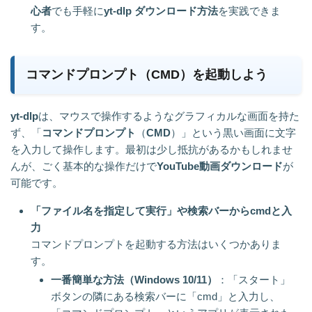
心者
でも手軽に
yt-dlp ダウンロード方法
を実践できま
す。
コマンドプロンプト（CMD）を起動しよう
yt-dlp
は、マウスで操作するようなグラフィカルな画面を持た
ず、「
コマンドプロンプト
（
CMD
）」という黒い画面に文字
を入力して操作します。最初は少し抵抗があるかもしれませ
んが、ごく基本的な操作だけで
YouTube動画ダウンロード
が
可能です。
「ファイル名を指定して実行」や検索バーからcmdと入
力
コマンドプロンプトを起動する方法はいくつかありま
す。
一番簡単な方法（Windows 10/11）
：「スタート」
ボタンの隣にある検索バーに「cmd」と入力し、