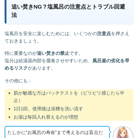
追い焚きNG？塩風呂の注意点とトラブル回避
法
塩風呂を安全に楽しむためには、いくつかの
注意点
を押さえ
ておきましょう。
特に重要なのが
追い焚きの禁止
です。
塩分は給湯器内部を腐食させやすいため、
風呂釜の劣化を早
めるリスク
があります。
その他にも：
肌が敏感な方はパッチテストを（ピリピリ感じたら中
止）
1日1回、使用後は浴槽を洗い流す
お湯は毎回入れ替えるのが理想
たしかに“お風呂の寿命”まで考えるのは盲点だ