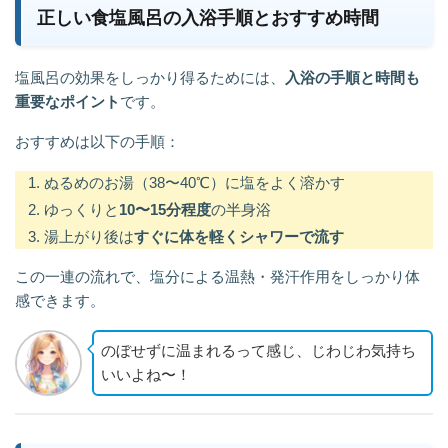
正しい食塩風呂の入浴手順とおすすめ時間
塩風呂の効果をしっかり得るためには、
入浴の手順と時間も
重要なポイント
です。
おすすめは以下の手順：
ぬるめのお湯（38〜40℃）に塩をよく溶かす
ゆっくりと
10〜15分程度
の半身浴
湯上がり後は
すぐに体を軽くシャワーで流す
この一連の流れで、塩分による温熱・発汗作用をしっかり体
感できます。
のぼせずに温まれるって感じ、じわじわ気持ち
いいよね〜！