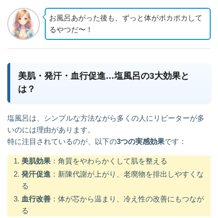
お風呂あがった後も、ずっと体がポカポカして
るやつだ〜！
美肌・発汗・血行促進…塩風呂の3大効果と
は？
塩風呂は、シンプルな方法ながら多くの人にリピーターが多
いのには理由があります。
特に注目されているのが、以下の
3つの実感効果
です：
美肌効果
：角質をやわらかくして肌を整える
発汗促進
：新陳代謝が上がり、老廃物を排出しやすくな
る
血行改善
：体が芯から温まり、冷え性の改善にもつなが
る