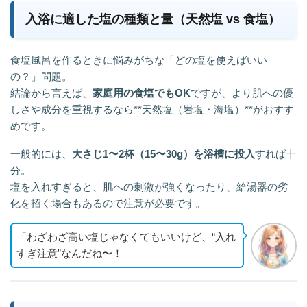
入浴に適した塩の種類と量（天然塩 vs 食塩）
食塩風呂を作るときに悩みがちな「どの塩を使えばいい
の？」問題。
結論から言えば、
家庭用の食塩でもOK
ですが、より肌への優
しさや成分を重視するなら**天然塩（岩塩・海塩）**がおすす
めです。
一般的には、
大さじ1〜2杯（15〜30g）を浴槽に投入
すれば十
分。
塩を入れすぎると、肌への刺激が強くなったり、給湯器の劣
化を招く場合もあるので注意が必要です。
「わざわざ高い塩じゃなくてもいいけど、“入れ
すぎ注意”なんだね〜！